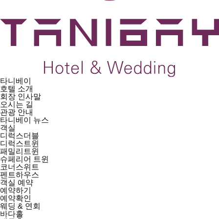
타니베이
호텔 소개
회장 인사말
오시는 길
관광 안내
타니베이 뉴스
객실
디럭스더블
디럭스트윈
패밀리트윈
슈페리어 트윈
코너스위트
펜트하우스
객실 예약
예약하기
예약확인
웨딩 & 연회
바다홀