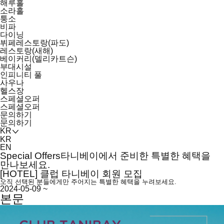
해루홀
소라홀
퉁소
비파
다이닝
뷔페레스토랑(파도)
레스토랑(새해)
베이커리(델리카트슨)
부대시설
인피니티 풀
사우나
헬스장
스페셜오퍼
스페셜오퍼
문의하기
문의하기
KR
KR
EN
Special Offers
타니베이에서 준비한 특별한 혜택을
만나보세요.
[HOTEL] 클럽 타니베이 회원 모집
오직 선택된 분들에게만 주어지는 특별한 혜택을 누려보세요.
2024-05-09 ~
본문